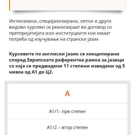
Интензивни, специјализирани, летни и други
видови курсеви се реализираат во договор со
претпријатијата или институциите кои имаат
потреба од изучување на странски јазик
Курсевите по англиски јазик се конципирани
според Европската референтна рамка за јазици
со која се предвидени 11 степени изведени од 5
нивоа од А1 до Ц2.
A
А1/1- прв степен
А1/2 – втор степен