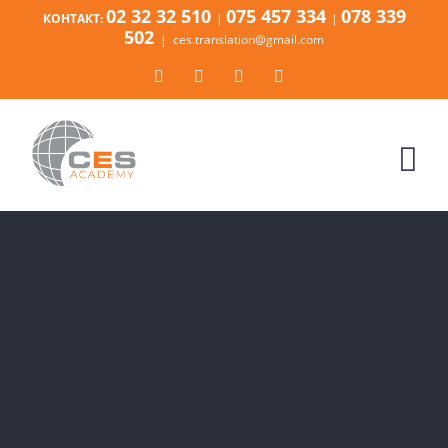
Skip
02 32 32 510
075 457 334
078 339
КОНТАКТ:
|
|
to
502
|
ces.translation@gmail.com
content
Facebook
Instagram
Tiktok
Email