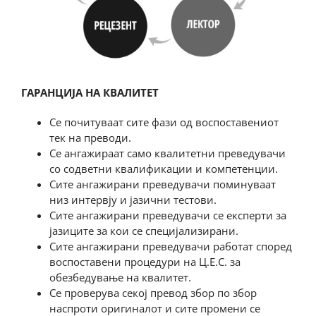
ГАРАНЦИЈА НА КВАЛИТЕТ
Се почитуваат сите фази од воспоставениот
тек на преводи.
Се ангажираат само квалитетни преведувачи
со содветни квалификации и компетенции.
Сите ангажирани преведувачи поминуваат
низ интервју и јазични тестови.
Сите ангажирани преведувачи се експерти за
јазиците за кои се специјализирани.
Сите ангажирани преведувачи работат според
воспоставени процедури на Ц.Е.С. за
обезбедување на квалитет.
Се проверува секој превод збор по збор
наспроти оригиналот и сите промени се