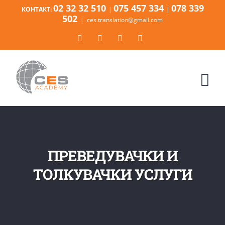
Skip
02 32 32 510
075 457 334
078 339
КОНТАКТ:
|
|
to
502
|
ces.translation@gmail.com
content
Facebook
Instagram
Tiktok
Email
ПРЕВЕДУВАЧКИ И
ТОЛКУВАЧКИ УСЛУГИ