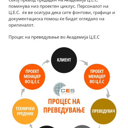
поминува низ проектен циклус. Персоналот на
Ц.Е.С. ќе ве осигура дека сите фонтови, графици и
документациска помош ќе бидат огледало на
оригиналот.
Процес на преведување во Академија Ц.Е.С