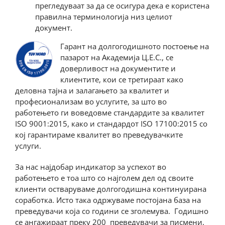
прегледуваат за да се осигура дека е користена
правилна терминологија низ целиот
документ.
Гарант на долгогодишното постоење на
пазарот на Академија Ц.Е.С., се
доверливост на документите и
клиентите, кои се третираат како
деловна тајна и залагањето за квалитет и
професионализам во услугите, за што во
работењето ги воведовме стандардите за квалитет
ISO 9001:2015, како и стандардот ISO 17100:2015 со
кој гарантираме квалитет во преведувачките
услуги.
За нас најдобар индикатор за успехот во
работењето е тоа што со најголем дел од своите
клиенти остваруваме долгогодишна континуирана
соработка. Исто така одржуваме постојана база на
преведувачи која со години се зголемува. Годишно
се ангажираат преку 200 преведувачи за писмени,