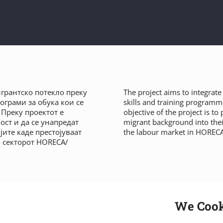
игрантско потекло преку
The project aims to integrat
грами за обука кои се
skills and training programm
 Преку проектот е
objective of the project is t
ст и да се унапредат
migrant background into their
јите каде престојуваат
the labour market in HORECA/
о секторот HORECA/
We Coo