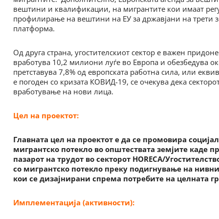
вештини и квалификации, на мигрантите кои имаат регул
профилирање на вештини на ЕУ за државјани на трети зе
платформа.
Од друга страна, угостителскиот сектор е важен придон
вработува 10,2 милиони луѓе во Европа и обезбедува о
претставува 7,8% од европската работна сила, или еквив
е погоден со кризата КОВИД-19, се очекува дека сектор
вработување на нови лица.
Цел на проектот:
Главната цел на проектот е да се промовира социјал
мигрантско потекло во општествата земјите каде п
пазарот на трудот во секторот HORECA/Угостителство
со мигрантско потекло преку подигнување на нивни
кои се дизајнирани спрема потребите на целната гр
Имплементација (активности):