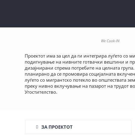
We Cook-IN
Проектот има за цел да ги интегрира луѓето со м
подигнување на нивните готвачки вештини и про
дизајнирани спрема потребите на целната група.
планирано да се промовира социјалната вклучено
луѓето со мигрантско потекло во општествата зем
преку нивно вклучување на пазарот на трудот в
Угостителство.
ЗА ПРОЕКТОТ