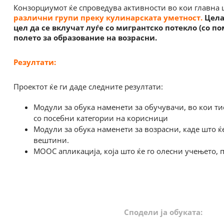
Конзорциумот ќе спроведува активности во кои главна 
различни групи преку кулинарската уметност.
Цела
цел да се вклучат луѓе со мигрантско потекло (со п
полето за образование на возрасни.
Резултати:
Проектот ќе ги даде следните резултати:
Модули за обука наменети за обучувачи, во кои тие
со посебни категории на корисници
Модули за обука наменети за возрасни, каде што ќ
вештини.
MOOC апликација, која што ќе го олесни учењето, 
Сподели ја обуката: