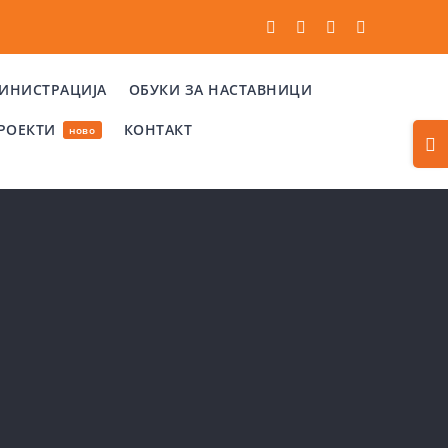
Facebook
Instagram
Tiktok
Email
МИНИСТРАЦИЈА
ОБУКИ ЗА НАСТАВНИЦИ
РОЕКТИ
КОНТАКТ
Togg
ново
Slidi
Bar
Area