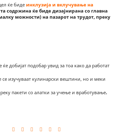
цел ќе биде
инклузија и вклучување на
та содржина ќе биде дизајнирана со главна
омалку можности) на пазарот на трудот, преку
 ќе добијат подобар увид за тоа како да работат
е се изучуваат кулинарски вештини, но и меки
преку пакети со алатки за учење и вработување
.