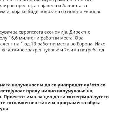
иран престој, а најавена и Алатката за
мји, која ќе биде поврзана со новата Европас
есувач за европската економија. Директно
колу 16,6 милиони работни места. Ова
алент на 1 од 13 работни места во Европа. Иако
от ќе доживее закрепнување и ќе има потреба од
ната вклученост и да се унапредат луѓето со
рестојуваат преку нивно вклучување на
. Проектот има за цел да ги интегрира луѓето
те готвачки вештини и програми за обука
упа.