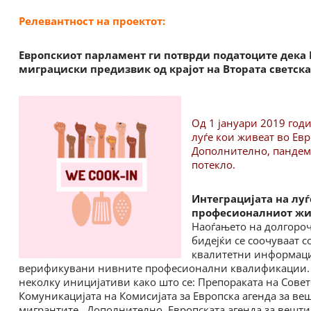
Релевантност на проектот:
Европскиот парламент ги потврди податоците дека Е
миграциски предизвик од крајот на Втората светска 
Од 1 јануари 2019 год
луѓе кои живеат во Евро
Дополнително, пандеми
потекло.
Интеграцијата на луѓ
професионалниот жив
Наоѓањето на долгороч
бидејќи се соочуваат с
квалитетни информации
верификувани нивните професионални квалификации. Во
неколку иницијативи како што се: Препораката на Совет
Комуникацијата на Комисијата за Европска агенда за веш
мигрантите. Дополнително, Европската агенда за вешт