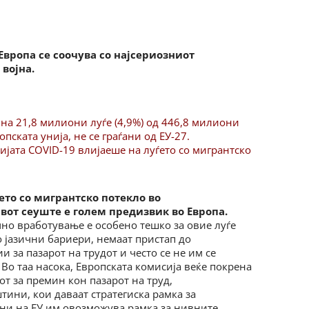
вропа се соочува со најсериозниот
војна.
ина 21,8 милиони луѓе (4,9%) од 446,8 милиони
пската унија, не се граѓани од ЕУ-27.
јата COVID-19 влијаеше на луѓето со мигрантско
ето со мигрантско потекло во
от сеуште е голем предизвик во Европа.
но вработување е особено тешко за овие луѓе
о јазични бариери, немаат пристап до
 за пазарот на трудот и често се не им се
 таа насока, Европската комисија веќе покрена
от за премин кон пазарот на труд,
тини, кои даваат стратегиска рамка за
ини на ЕУ им овозможува рамка за нивните