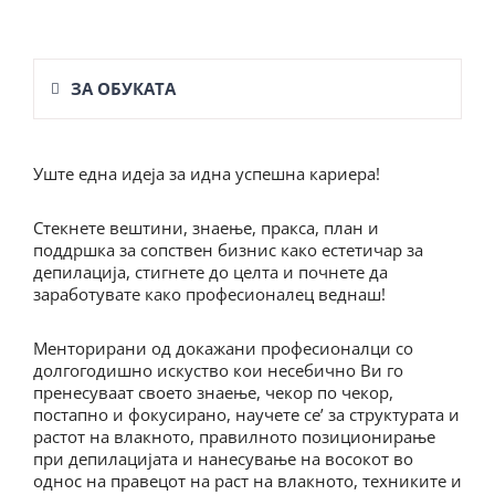
ЗА ОБУКАТА
Уште една идеја за идна успешна кариера!
Стекнете вештини, знаење, пракса, план и
поддршка за сопствен бизнис како естетичар за
депилација, стигнете до целта и почнете да
заработувате како професионалец веднаш!
Менторирани од докажани професионалци со
долгогодишно искуство кои несебично Ви го
пренесуваат своето знаење, чекор по чекор,
постапно и фокусирано, научете сe’ за структурата и
растот на влакното, правилното позиционирање
при депилацијата и нанесување на восокот во
однос на правецот на раст на влакното, техниките и