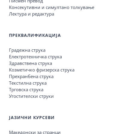
Писмен превод
Консекутивни и симултано толкување
Лектура и редактура
ПРЕКВАЛИФИКАЦИЈА
Градежна струка
Електротехничка струка
Здравствена струка
Козметичко фризерска струка
Прехранбена струка
Текстилна струка
Трговска струка
Угостителски струки
ЈАЗИЧНИ КУРСЕВИ
Македонски за странци