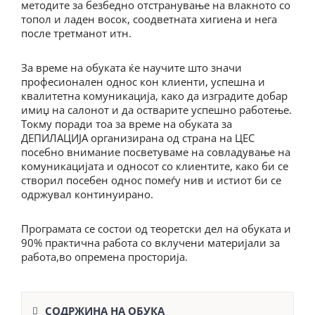
методите за безбедно отстранување на влакното со
топол и ладен восок, соодветната хигиена и нега
после третманот итн.
За време на обуката ќе научите што значи
професионален однос кон клиенти, успешна и
квалитетна комуникација, како да изградите добар
имиџ на салонот и да остварите успешно работење.
Токму поради тоа за време на обуката за
ДЕПИЛАЦИЈА организирана од страна на ЦЕС
посебно внимание посветуваме на совладување на
комуникацијата и односот со клиентите, како би се
створил посебен однос помеѓу нив и истиот би се
одржувал континуирано.
Програмата се состои од теоретски дел на обуката и
90% практична работа со вклучени материјали за
работа,во опремена просторија.
СОДРЖИНА НА ОБУКА