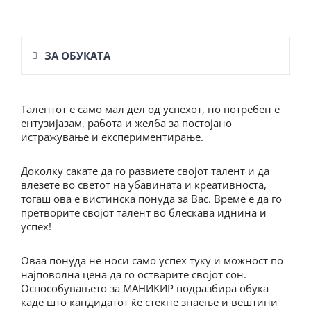
ЗА ОБУКАТА
Талентот е само мал дел од успехот, но потребен е
ентузијазам, работа и желба за постојано
истражување и експериментирање.
Доколку сакате да го развиете својот талент и да
влезете во светот на убавината и креативноста,
тогаш ова е вистинска понуда за Вас. Време е да го
претворите својот талент во блескава иднина и
успех!
Оваа понуда не носи само успех туку и можност по
најповолна цена да го остварите својот сон.
Оспособувањето за МАНИКИР подразбира обука
каде што кандидатот ќе стекне знаење и вештини