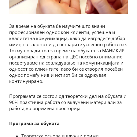
За време на обуката ќе научите што значи
професионален однос кон клиенти, успешна и
квалитетна комуникација, како да изградите добар
имиџ на салонот и да остварите успешно работење.
Токму поради тоа за време на обуката за МАНИКИР
организиран од страна на ЦЕС посебно внимание
посветуваме на совладување на комуникацијата и
односот со клиентите, како би се створил посебен
однос помеѓу нив и истиот би се одржувал
континуирано.
Програмата се состои од теоретски дел на обуката и
90% практична работа со вклучени материјали за
работа,во опремена просторија.
Програма за обуката
Теоретска основа и клучни поими