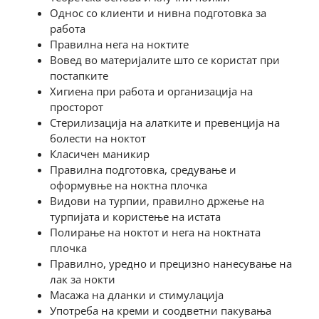
Однос со клиенти и нивна подготовка за
работа
Правилна нега на ноктите
Вовед во материјалите што се користат при
постапките
Хигиена при работа и организација на
просторот
Стерилизација на алатките и превенција на
болести на ноктот
Класичен маникир
Правилна подготовка, средување и
оформувње на ноктна плочка
Видови на турпии, прaвилно држeње на
турпијата и користење на истата
Полирање на ноктот и нега на ноктната
плочка
Правилно, уредно и прецизно нанесување на
лак за нокти
Масажа на дланки и стимулација
Употреба на креми и соодветни пакувања