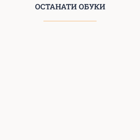
ОСТАНАТИ ОБУКИ
СПЕЦИЈАЛИЗИРАНА ОБУКА
ЗА ПЕДИКИР
Факт е дека клиентите одат во козметички
салони не само за да добијат најдобро