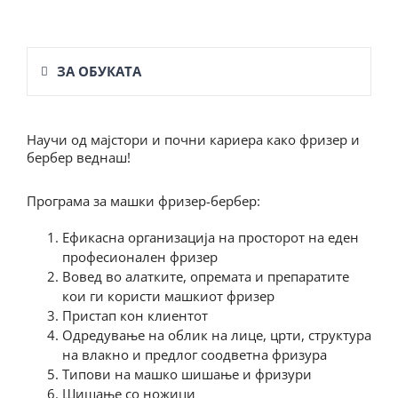
ЗА ОБУКАТА
Научи од мајстори и почни кариера како фризер и
бербер веднаш!
Програма за машки фризер-бербер:
Ефикасна организација на просторот на еден
професионален фризер
Вовед во алатките, опремата и препаратите
кои ги користи машкиот фризер
Пристап кон клиентот
Одредување на облик на лице, црти, структура
на влакно и предлог соодветна фризура
Типови на машко шишање и фризури
Шишање со ножици